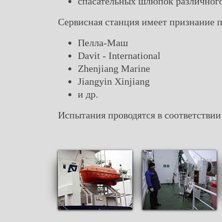
спасательных шлюпок различног
Сервисная станция имеет признание 
Пелла-Маш
Davit - International
Zhenjiang Marine
Jiangyin Xinjiang
и др.
Испытания проводятся в соответстви