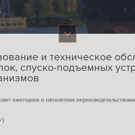
вование и техническое об
ок, спуско-подъемных устр
анизмов
ляет ежегодное и пятилетнее переосвидетельствова
У)